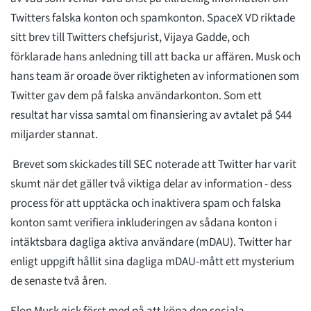
Twitters falska konton och spamkonton. SpaceX VD riktade
sitt brev till Twitters chefsjurist, Vijaya Gadde, och
förklarade hans anledning till att backa ur affären. Musk och
hans team är oroade över riktigheten av informationen som
Twitter gav dem på falska användarkonton. Som ett
resultat har vissa samtal om finansiering av avtalet på $44
miljarder stannat.
Brevet som skickades till SEC noterade att Twitter har varit
skumt när det gäller två viktiga delar av information - dess
process för att upptäcka och inaktivera spam och falska
konton samt verifiera inkluderingen av sådana konton i
intäktsbara dagliga aktiva användare (mDAU). Twitter har
enligt uppgift hållit sina dagliga mDAU-mått ett mysterium
de senaste två åren.
Elon Musk gick först med på att köpa den sociala