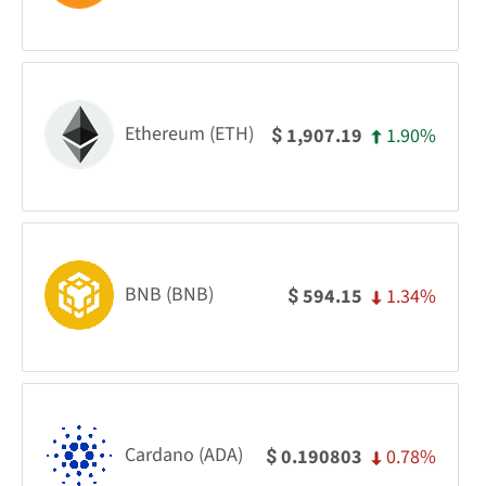
Ethereum (ETH)
1.90%
1,907.19
$
BNB (BNB)
1.34%
594.15
$
Cardano (ADA)
0.78%
0.190803
$