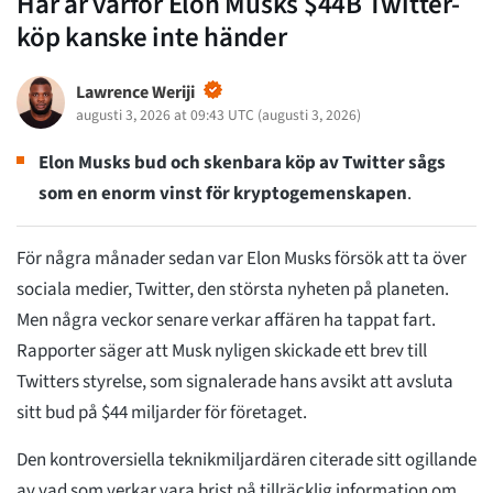
Här är varför Elon Musks $44B Twitter-
köp kanske inte händer
Lawrence Weriji
augusti 3, 2026 at 09:43 UTC
(
augusti 3, 2026
)
Elon Musks bud och skenbara köp av Twitter sågs
som en enorm vinst för kryptogemenskapen
.
För några månader sedan var Elon Musks försök att ta över
sociala medier, Twitter, den största nyheten på planeten.
Men några veckor senare verkar affären ha tappat fart.
Rapporter säger att Musk nyligen skickade ett brev till
Twitters styrelse, som signalerade hans avsikt att avsluta
sitt bud på $44 miljarder för företaget.
Den kontroversiella teknikmiljardären citerade sitt ogillande
av vad som verkar vara brist på tillräcklig information om