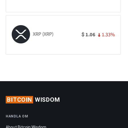
XRP (XRP)
1.33%
1.06
$
BITCOIN
WISDOM
HANDLA OM
About Bitcoin Wisdom