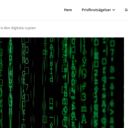
Hem
Prisförutsägelser
G
ra den digitala rupian