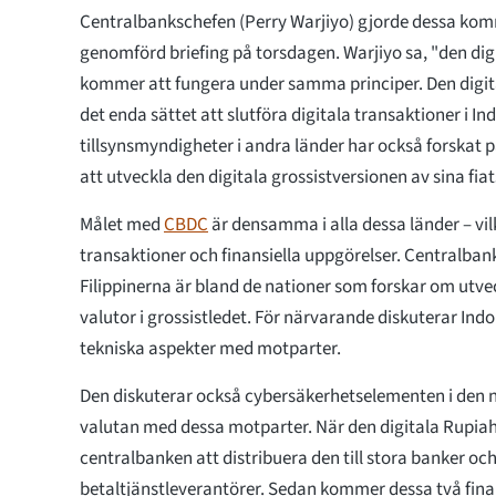
Centralbankschefen (Perry Warjiyo) gjorde dessa kom
genomförd briefing på torsdagen. Warjiyo sa, "den di
kommer att fungera under samma principer. Den digit
det enda sättet att slutföra digitala transaktioner i In
tillsynsmyndigheter i andra länder har också forskat p
att utveckla den digitala grossistversionen av sina fiat
Målet med
CBDC
är densamma i alla dessa länder – vil
transaktioner och finansiella uppgörelser. Centralbank
Filippinerna är bland de nationer som forskar om utve
valutor i grossistledet. För närvarande diskuterar In
tekniska aspekter med motparter.
Den diskuterar också cybersäkerhetselementen i den n
valutan med dessa motparter. När den digitala Rupi
centralbanken att distribuera den till stora banker oc
betaltjänstleverantörer. Sedan kommer dessa två finan