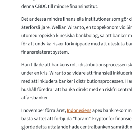
denna CBDC till mindre finansinstitut.
Det är dessa mindre finansiella institutioner som gör d
återförsäljare. Wellian Wiranto, en toppekonom vid S
utomeuropeiska kinesiska bankbolag, sa att banker m
för att undvika risker förknippade med att utesluta ba
finansrelaterat system.
Han tillade att bankens roll i distributionsprocessen skul
under en kris. Wiranto sa vidare att finansiell inkluder
med att inkludera banker i distributionsprocessen. H
hushåll föredrar att banka direkt med en riskfri central
affärsbanker.
I november förra året,
Indonesiens
apex bank rekomm
bästa sättet att förbjuda "haram"-kryptor för finansie
gjorde detta uttalande hade centralbanken samrådt m