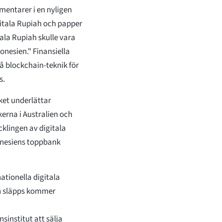
mentarer i en nyligen
gitala Rupiah och papper
ala Rupiah skulle vara
donesien." Finansiella
å blockchain-teknik för
s.
ket underlättar
erna i Australien och
cklingen av digitala
donesiens toppbank
ationella digitala
ah släpps kommer
h
sinstitut att sälja