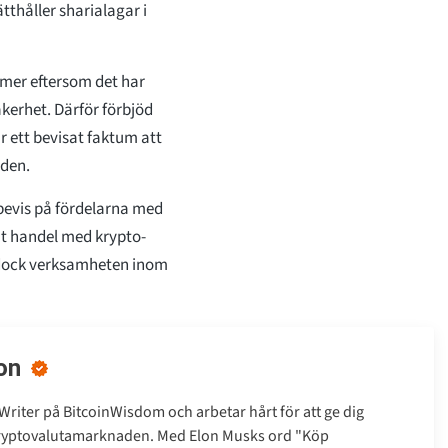
tthåller sharialagar i
imer eftersom det har
kerhet. Därför förbjöd
 ett bevisat faktum att
lden.
 bevis på fördelarna med
at handel med krypto-
 dock verksamheten inom
on
Writer på BitcoinWisdom och arbetar hårt för att ge dig
kryptovalutamarknaden. Med Elon Musks ord "Köp