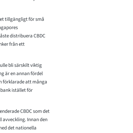
et tillgängligt för små
ingapores
åste distribuera CBDC
nker från ett
le bli särskilt viktig
ing är en annan fördel
an förklarade att många
bank istället för
enderade CBDC som det
ll avveckling. Innan den
ed det nationella