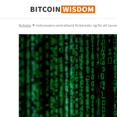
Bitcoin Wisdom
>
Nyheter
Indonesiens centralbank förbereder sig för att lanse