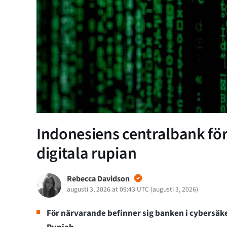
Indonesiens centralbank förb
digitala rupian
Rebecca Davidson
augusti 3, 2026 at 09:43 UTC
(
augusti 3, 2026
)
För närvarande befinner sig banken i cybersäke