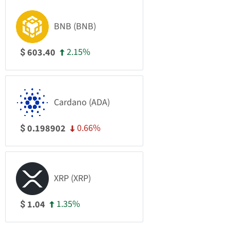
BNB (BNB)
2.15%
603.40
$
Cardano (ADA)
0.66%
0.198902
$
XRP (XRP)
1.35%
1.04
$