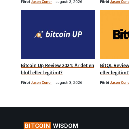
Förbi
Jason Conor
Förbi
Jason Con
augusti 3, 2026
Bitcoin Up Review 2024: Är det en
BitQL Review 
bluff eller legitimt?
eller legitimt
Förbi
Jason Conor
Förbi
Jason Con
augusti 3, 2026
BITCOIN
WISDOM