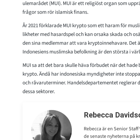
ulemarådet (MUI). MUI är ett religiöst organ som upprä
frågor som rör islamisk finans.
År 2021 förklarade MUI krypto som ett haram för musl
likheter med hasardspel och kan orsaka skada och osä
den sina medlemmar att vara kryptoinnehavare. Det är
Indonesiens muslimska befolkning är den största i vär
MUI sa att det bara skulle häva förbudet när det hade
krypto. Ändå har indonesiska myndigheter inte stopp
och råvaruterminer. Handelsdepartementet reglerar
dessa sektorer.
Rebecca Davids
Rebecca är en Senior Staff 
de senaste nyheterna på 