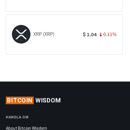
XRP (XRP)
0.11%
1.04
$
BITCOIN
WISDOM
HANDLA OM
About Bitcoin Wisdom