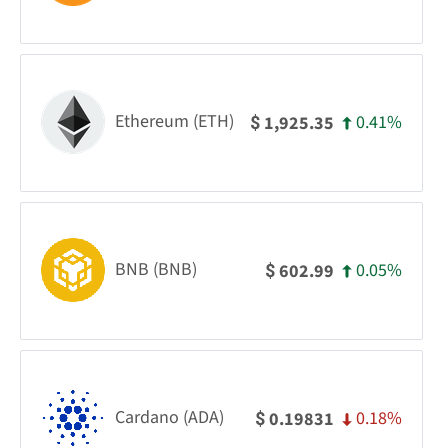
Ethereum (ETH)
0.41%
1,925.35
$
BNB (BNB)
0.05%
602.99
$
Cardano (ADA)
0.18%
0.19831
$