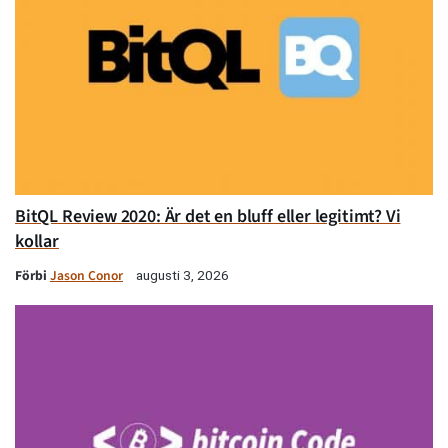
BitQL Review 2020: Är det en bluff eller legitimt? Vi
kollar
Förbi
Jason Conor
augusti 3, 2026