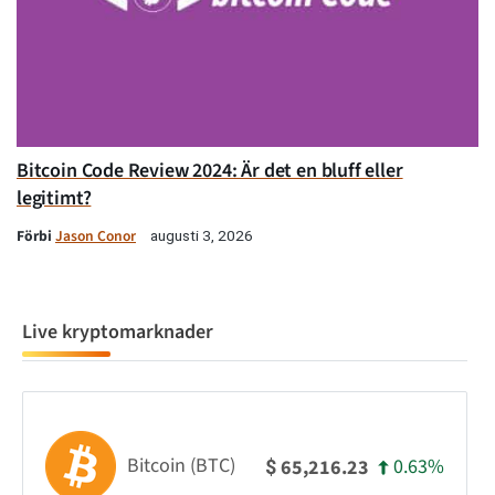
Bitcoin Code Review 2024: Är det en bluff eller
legitimt?
Förbi
Jason Conor
augusti 3, 2026
Live kryptomarknader
Bitcoin (BTC)
0.63%
65,216.23
$