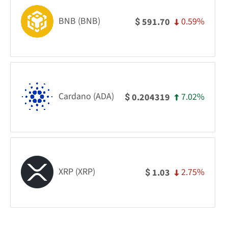
BNB (BNB)
0.59%
591.70
$
Cardano (ADA)
7.02%
0.204319
$
XRP (XRP)
2.75%
1.03
$