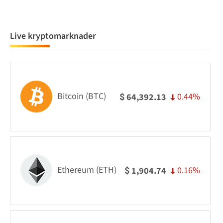
Live kryptomarknader
Bitcoin (BTC)
0.44%
64,392.13
$
Ethereum (ETH)
0.16%
1,904.74
$