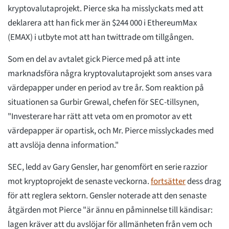
kryptovalutaprojekt. Pierce ska ha misslyckats med att
deklarera att han fick mer än $244 000 i EthereumMax
(EMAX) i utbyte mot att han twittrade om tillgången.
Som en del av avtalet gick Pierce med på att inte
marknadsföra några kryptovalutaprojekt som anses vara
värdepapper under en period av tre år. Som reaktion på
situationen sa Gurbir Grewal, chefen för SEC-tillsynen,
"Investerare har rätt att veta om en promotor av ett
värdepapper är opartisk, och Mr. Pierce misslyckades med
att avslöja denna information."
SEC, ledd av Gary Gensler, har genomfört en serie razzior
mot kryptoprojekt de senaste veckorna.
fortsätter
dess drag
för att reglera sektorn. Gensler noterade att den senaste
åtgärden mot Pierce "är ännu en påminnelse till kändisar:
lagen kräver att du avslöjar för allmänheten från vem och