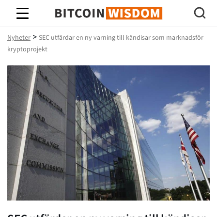
Bitcoin Wisdom
>
Nyheter
SEC utfärdar en ny varning till kändisar som marknadsför
kryptoprojekt