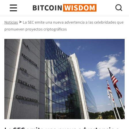
Sabiduría de Bitcoin
>
Noticias
La SEC emite una nueva advertencia a las celebridades que
promueven proyectos criptográficos