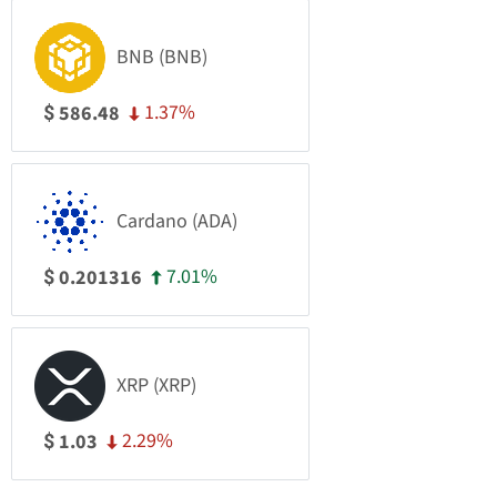
BNB (BNB)
1.37%
586.48
$
Cardano (ADA)
7.01%
0.201316
$
XRP (XRP)
2.29%
1.03
$