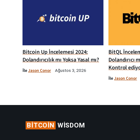
Bitcoin Up İncelemesi 2024:
BitQL İncelem
Dolandırıcılık mı Yoksa Yasal mı?
Dolandırıcı m
Kontrol ediy
İle
Jason Conor
Ağustos 3, 2026
İle
Jason Conor
BITCOIN
WISDOM