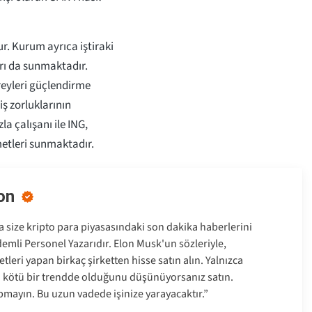
ur. Kurum ayrıca iştiraki
arı da sunmaktadır.
reyleri güçlendirme
ş zorluklarının
a çalışanı ile ING,
metleri sunmaktadır.
on
size kripto para piyasasındaki son dakika haberlerini
emli Personel Yazarıdır. Elon Musk'un sözleriyle,
tleri yapan birkaç şirketten hisse satın alın. Yalnızca
a kötü bir trendde olduğunu düşünüyorsanız satın.
pmayın. Bu uzun vadede işinize yarayacaktır.”