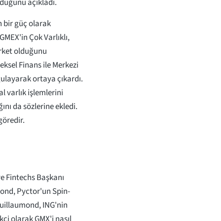
lduğunu açıkladı.
 bir güç olarak
GMEX'in Çok Varlıklı,
irket olduğunu
neksel Finans ile Merkezi
ulayarak ortaya çıkardı.
l varlık işlemlerini
nı da sözlerine ekledi.
göredir.
ve Fintechs Başkanı
mond, Pyctor'un Spin-
 Guillaumond, ING'nin
kçi olarak GMX'i nasıl