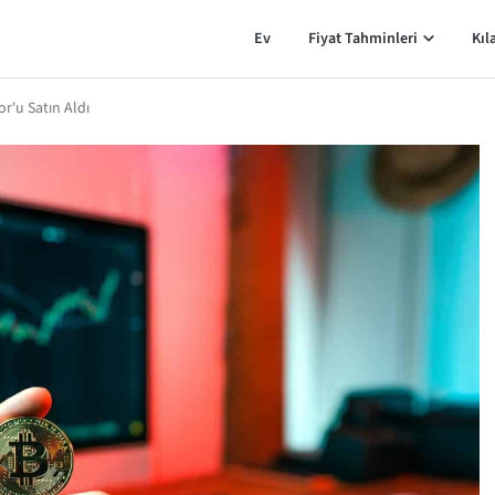
Ev
Fiyat Tahminleri
Kıl
r'u Satın Aldı