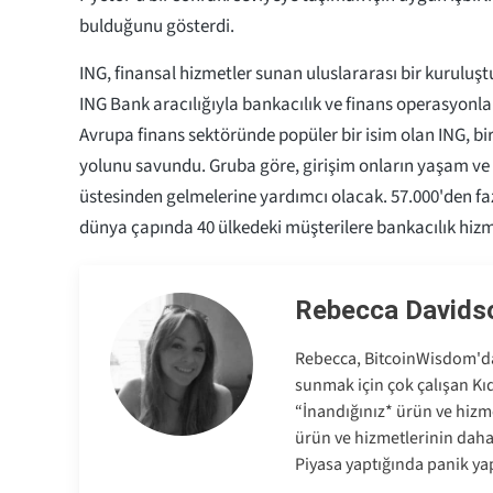
bulduğunu gösterdi.
ING, finansal hizmetler sunan uluslararası bir kuruluşt
ING Bank aracılığıyla bankacılık ve finans operasyonl
Avrupa finans sektöründe popüler bir isim olan ING, bi
yolunu savundu. Gruba göre, girişim onların yaşam ve i
üstesinden gelmelerine yardımcı olacak. 57.000'den fazl
dünya çapında 40 ülkedeki müşterilere bankacılık hiz
Rebecca Davids
Rebecca, BitcoinWisdom'da 
sunmak için çok çalışan Kıd
“İnandığınız* ürün ve hizme
ürün ve hizmetlerinin dah
Piyasa yaptığında panik ya