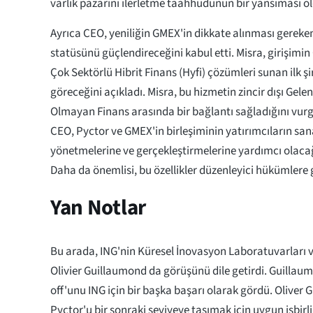
varlık pazarını ilerletme taahhüdünün bir yansıması o
Ayrıca CEO, yeniliğin GMEX'in dikkate alınması gereken
statüsünü güçlendireceğini kabul etti. Misra, girişimin 
Çok Sektörlü Hibrit Finans (Hyfi) çözümleri sunan ilk ş
göreceğini açıkladı. Misra, bu hizmetin zincir dışı Gele
Olmayan Finans arasında bir bağlantı sağladığını vurg
CEO, Pyctor ve GMEX'in birleşiminin yatırımcıların sana
yönetmelerine ve gerçekleştirmelerine yardımcı olacağı
Daha da önemlisi, bu özellikler düzenleyici hükümlere 
Yan Notlar
Bu arada, ING'nin Küresel İnovasyon Laboratuvarları 
Olivier Guillaumond da görüşünü dile getirdi. Guillau
off'unu ING için bir başka başarı olarak gördü. Oliver
Pyctor'u bir sonraki seviyeye taşımak için uygun işbirli