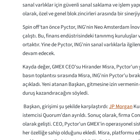
sanal varlıklar için güvenli sanal saklama ve işlem yap
olarak, özel ve genel blok zincirleri arasında bir sinerji
Spin off'tan önce Pyctor, ING'nin Neo Amsterdam İno
çalıştı. Bu, finans endüstrisindeki tanınmış kuruluşlar 
ortaktır. Yine de Pyctor, ING'nin sanal varlıklarla ilgil
devam edecek.
Kayda değer, GMEX CEO'su Hirander Misra, Pyctor'un y
basın toplantısı sırasında Misra, ING'nin Pyctor'u bır
açıkladı. Yeni atanan Başkan, gitmesine izin vermenin 
duruş kazandıracağını söyledi.
Başkan, girişimi şu şekilde karşılaştırdı:
JP Morgan
Ku
istemcisi Quorum'dan ayrıldı. Sonuç olarak, firma Con
olarak gelişti. CEO, Pyctor'un GMEX'in operasyonel 
her özelliğe sahip olduğunu ekledi. Misra, platformu 