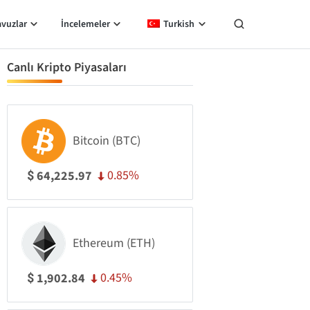
avuzlar
İncelemeler
Turkish
Canlı Kripto Piyasaları
Bitcoin (BTC)
0.85%
64,225.97
$
Ethereum (ETH)
0.45%
1,902.84
$