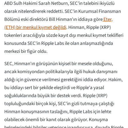
ABD Sulh Hakimi Sarah Netburn, SEC'in talebini ikiyüzlü
olarak nitelendirerek reddetti. SEC'in Kurumsal Finansman
Bölümü eski direktörü Bill Hinman'ın iddiaya göre
Eter,
(ETH) bir menkul kıymet değildi
. Hinman, Ripple (XRP)
tokenleri aracılığıyla sözde kayıt dışı menkul kıymet teklifleri
konusunda SEC'in Ripple Labs ile olan anlaşmazlığında
merkezi bir figür oldu.
SEC, Hinman'ın görüşünün kişisel bir mesele olduğunu,
ancak komisyondan politikalarıyla ilgili hukuk danışmanı
aldığı için güvence verilmesi gerektiğini iddia ediyor. Hakim,
bu iddiayı sert bir şekilde eleştirdi ve Ripple'a yasal
soğukluklarında büyük bir destek verdi. Ripple (XRP)
topluluğundaki birçok kişi, SEC'in gizli tutmaya çalıştığı
Hinman konuşmasının taslağını, Ripple Labs için lehte
olabilecek önemli bir kanıt olarak görüyor. Konuşma
belgelerindeki bilgiler yeterince inandırıcıysa, davada Ripple