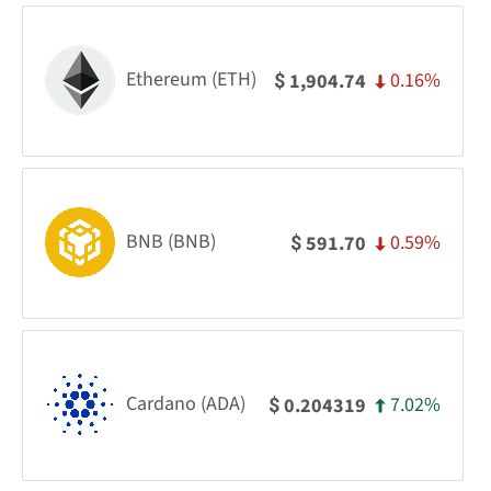
Ethereum (ETH)
0.16%
1,904.74
$
BNB (BNB)
0.59%
591.70
$
Cardano (ADA)
7.02%
0.204319
$