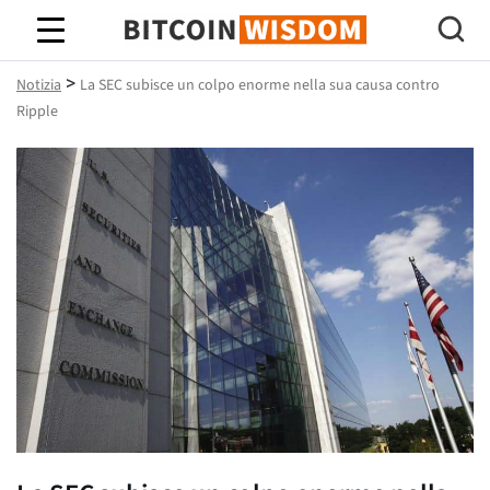
Saggezza Bitcoin
>
Notizia
La SEC subisce un colpo enorme nella sua causa contro
Ripple