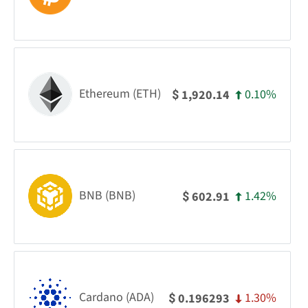
Ethereum (ETH)
0.10%
1,920.14
$
BNB (BNB)
1.42%
602.91
$
Cardano (ADA)
1.30%
0.196293
$