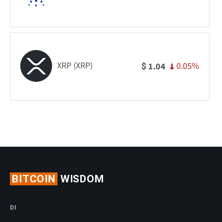
XRP (XRP)
0.05%
1.04
$
BITCOIN
WISDOM
DI