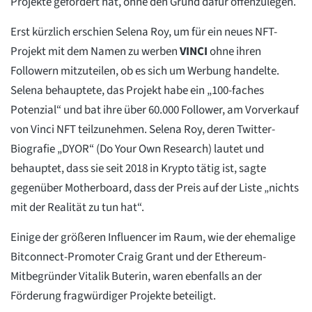
Projekte gefördert hat, ohne den Grund dafür offenzulegen.
Erst kürzlich erschien Selena Roy, um für ein neues NFT-
Projekt mit dem Namen zu werben
VINCI
ohne ihren
Followern mitzuteilen, ob es sich um Werbung handelte.
Selena behauptete, das Projekt habe ein „100-faches
Potenzial“ und bat ihre über 60.000 Follower, am Vorverkauf
von Vinci NFT teilzunehmen. Selena Roy, deren Twitter-
Biografie „DYOR“ (Do Your Own Research) lautet und
behauptet, dass sie seit 2018 in Krypto tätig ist, sagte
gegenüber Motherboard, dass der Preis auf der Liste „nichts
mit der Realität zu tun hat“.
Einige der größeren Influencer im Raum, wie der ehemalige
Bitconnect-Promoter Craig Grant und der Ethereum-
Mitbegründer Vitalik Buterin, waren ebenfalls an der
Förderung fragwürdiger Projekte beteiligt.