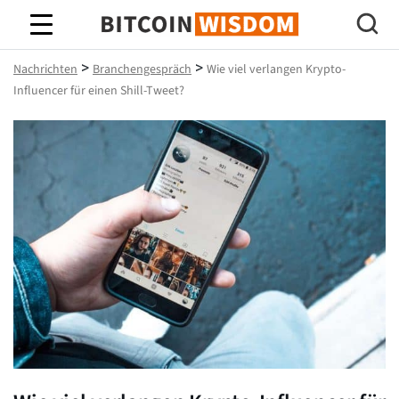
Bitcoin-Weisheit
>
>
Nachrichten
Branchengespräch
Wie viel verlangen Krypto-
Influencer für einen Shill-Tweet?