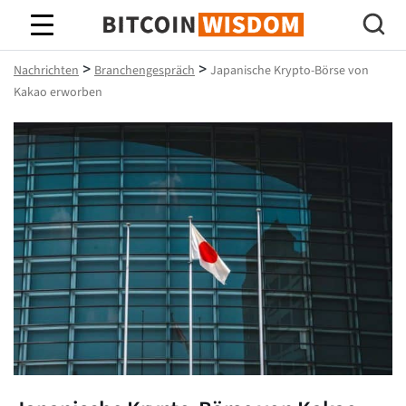
Bitcoin-Weisheit
>
>
Nachrichten
Branchengespräch
Japanische Krypto-Börse von
Kakao erworben