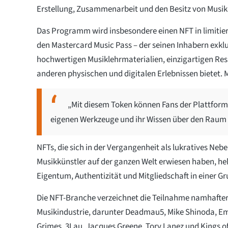
Erstellung, Zusammenarbeit und den Besitz von Musik
Das Programm wird insbesondere einen NFT in limitier
den Mastercard Music Pass – der seinen Inhabern exkl
hochwertigen Musiklehrmaterialien, einzigartigen R
anderen physischen und digitalen Erlebnissen bietet. 
„Mit diesem Token können Fans der Plattform
eigenen Werkzeuge und ihr Wissen über den Raum 
NFTs, die sich in der Vergangenheit als lukratives Nebe
Musikkünstler auf der ganzen Welt erwiesen haben, he
Eigentum, Authentizität und Mitgliedschaft in einer 
Die NFT-Branche verzeichnet die Teilnahme namhafte
Musikindustrie, darunter Deadmau5, Mike Shinoda, E
Grimes, 3Lau, Jacques Greene, Tory Lanez und Kings o