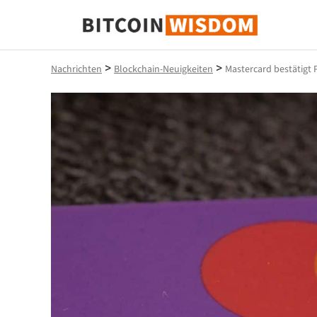
Bitcoin-Weisheit
>
>
Nachrichten
Blockchain-Neuigkeiten
Mastercard bestätigt 