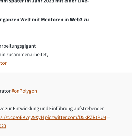
mm später im Jahr 2023 mit einer Live-
r ganzen Welt mit Mentoren in Web3 zu
arbeitungsgigant
hain zusammenarbeitet,
tor
.
erator
#onPolygon
tive zur Entwicklung und Einführung aufstrebender
ps://t.co/oEK7g29XyH
pic.twitter.com/D5kRZRtPU4
—
023