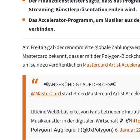
Der Finanzdienstleister sagte, dass das Progra
Streaming-Künstlerpräsentation enden wird.
Das Accelerator-Programm, um Musiker aus de
verbinden.
Am Freitag gab der renommierte globale Zahlungsver
Mastercard bekannt, dass er mit der Polygon-Blockc
um seine zu veröffentlichen
Mastercard Artist Accelera
📢ANGEKÜNDIGT AUF DER CES📢
@MasterCard
startet den Mastercard Artist Accel
👉🏾eine Web3-basierte, von Fans betriebene Initia
Musikkünstler in der digitalen Wirtschaft 🎵 💳
htt
6. Januar 2
Polygon | Aggregiert (@0xPolygon)