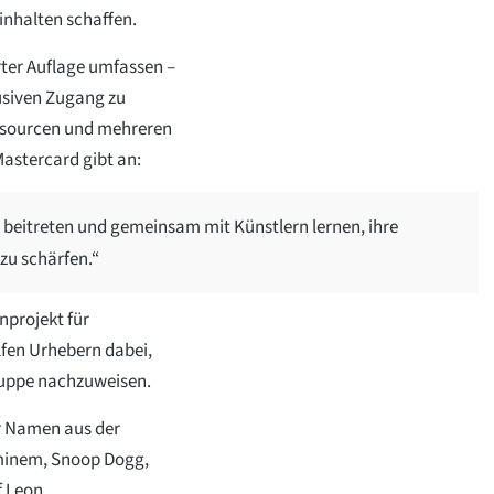
inhalten schaffen.
ter Auflage umfassen –
usiven Zugang zu
essourcen und mehreren
Mastercard gibt an:
 beitreten und gemeinsam mit Künstlern lernen, ihre
zu schärfen.“
nprojekt für
lfen Urhebern dabei,
Gruppe nachzuweisen.
r Namen aus der
minem, Snoop Dogg,
f Leon.