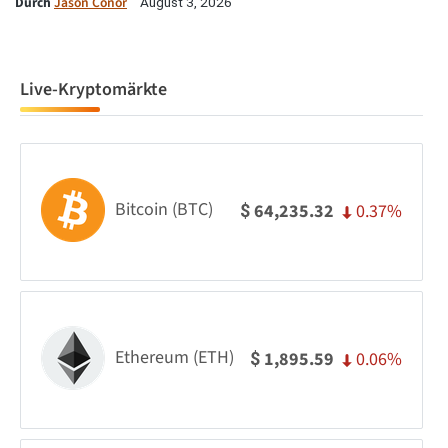
Durch
Jason Conor
August 3, 2026
Live-Kryptomärkte
Bitcoin (BTC)
0.37%
64,235.32
$
Ethereum (ETH)
0.06%
1,895.59
$