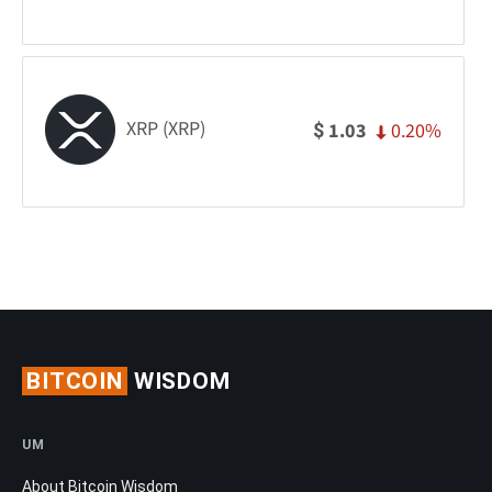
XRP (XRP)
0.20%
1.03
$
BITCOIN
WISDOM
UM
About Bitcoin Wisdom