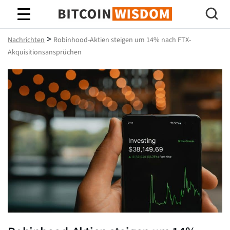
Bitcoin-Weisheit
>
Nachrichten
Robinhood-Aktien steigen um 14% nach FTX-
Akquisitionsansprüchen