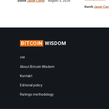
Durch
Jason Conor
August 3, 2026
Durch
Jason Con
BITCOIN
WISDOM
UM
About Bitcoin Wisdom
Kontakt
Editorial policy
Ratings methodology