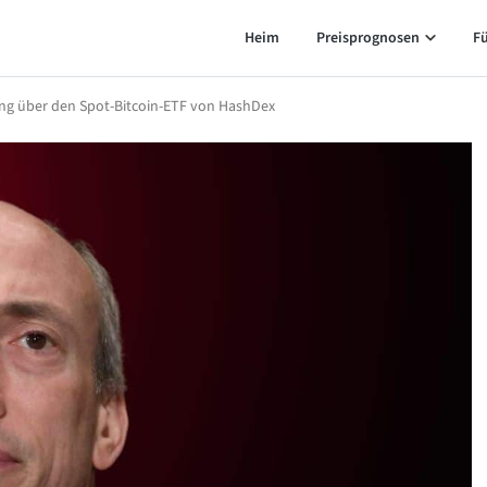
Heim
Preisprognosen
F
ng über den Spot-Bitcoin-ETF von HashDex