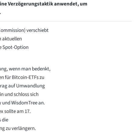
 eine Verzögerungstaktik anwendet, um
.
Commission) verschiebt
 aktuellen
e Spot-Option
chung, wenn man bedenkt,
n für Bitcoin-ETFs zu
ntrag auf Umwandlung
in und schloss sich
ty und WisdomTree an.
 sollte am 17.
 die
ng zu verlängern.