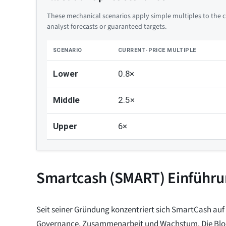
These mechanical scenarios apply simple multiples to the cu
analyst forecasts or guaranteed targets.
SCENARIO
CURRENT-PRICE MULTIPLE
Lower
0.8×
Middle
2.5×
Upper
6×
Smartcash (SMART) Einführ
Seit seiner Gründung konzentriert sich SmartCash au
Governance, Zusammenarbeit und Wachstum. Die Blo