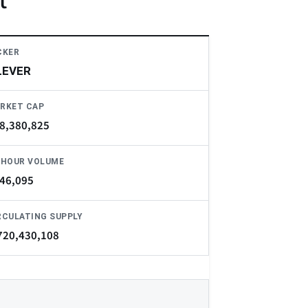
t
CKER
LEVER
RKET CAP
8,380,825
-HOUR VOLUME
46,095
RCULATING SUPPLY
720,430,108