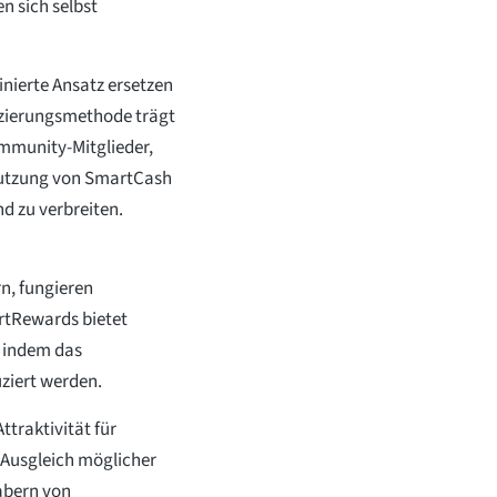
n sich selbst
nierte Ansatz ersetzen
nanzierungsmethode trägt
mmunity-Mitglieder,
e Nutzung von SmartCash
d zu verbreiten.
n, fungieren
rtRewards bietet
, indem das
ziert werden.
ttraktivität für
r Ausgleich möglicher
habern von