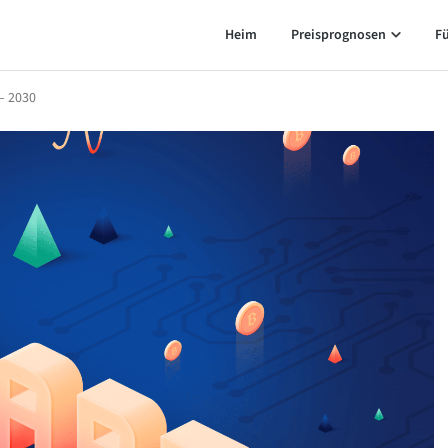
Heim
Preisprognosen
F
– 2030