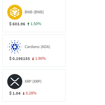
BNB (BNB)
1.50%
603.96
$
Cardano (ADA)
1.90%
0.196155
$
XRP (XRP)
0.28%
1.04
$