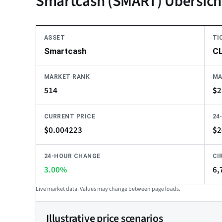
Smartcash (SMART) Übersich
ASSET
TI
Smartcash
C
MARKET RANK
MA
514
$
2
CURRENT PRICE
24
$
0.004223
$
2
24-HOUR CHANGE
CI
3.00%
6,
Live market data. Values may change between page loads.
Illustrative price scenarios