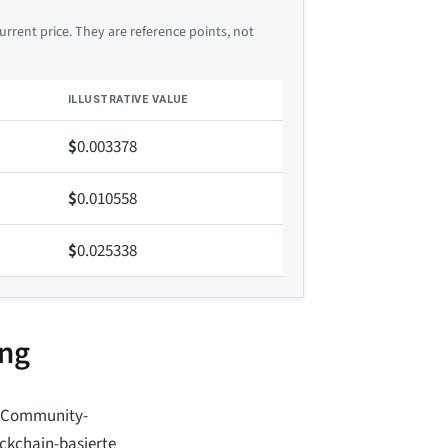
rrent price. They are reference points, not
ILLUSTRATIVE VALUE
$
0.003378
$
0.010558
$
0.025338
ung
f Community-
ckchain-basierte