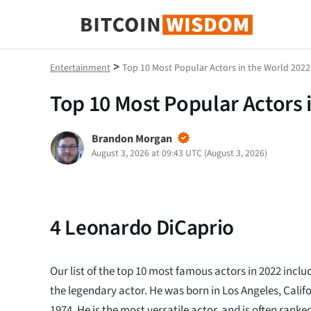
Bitcoin-Weisheit
>
Entertainment
Top 10 Most Popular Actors in the World 2022
Top 10 Most Popular Actors 
Brandon Morgan
August 3, 2026 at 09:43 UTC
(
August 3, 2026
)
4
Leonardo DiCaprio
Our list of the top 10 most famous actors in 2022 incl
the legendary actor. He was born in Los Angeles, Cali
1974. He is the most versatile actor, and is often ranked