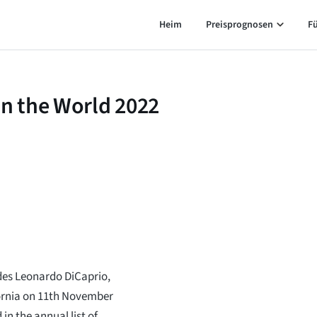
Heim
Preisprognosen
F
in the World 2022
udes Leonardo DiCaprio,
fornia on 11th November
 in the annual list of