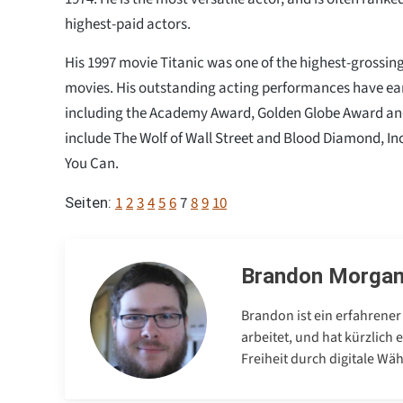
highest-paid actors.
His 1997 movie Titanic was one of the highest-grossin
movies. His outstanding acting performances have e
including the Academy Award, Golden Globe Award and 
include The Wolf of Wall Street and Blood Diamond, In
You Can.
1
2
3
4
5
6
7
8
9
10
Seiten:
Brandon Morga
Brandon ist ein erfahrener
arbeitet, und hat kürzlich
Freiheit durch digitale Wä