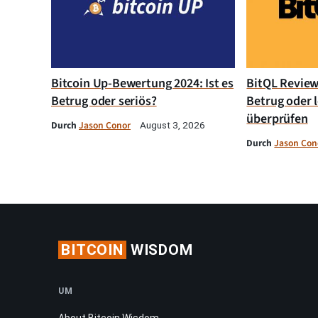
Bitcoin Up-Bewertung 2024: Ist es
BitQL Review 
Betrug oder seriös?
Betrug oder l
überprüfen
Durch
Jason Conor
August 3, 2026
Durch
Jason Con
BITCOIN
WISDOM
UM
About Bitcoin Wisdom