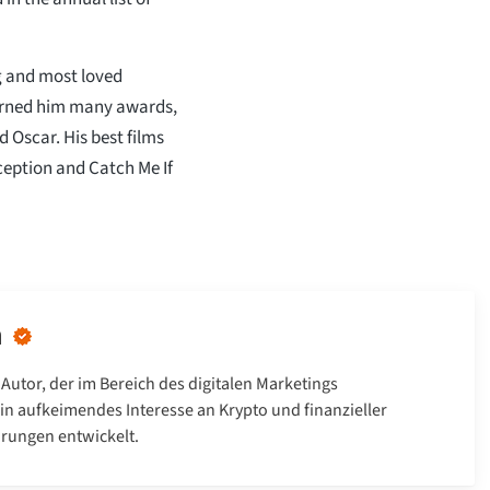
g and most loved
arned him many awards,
Oscar. His best films
ception and Catch Me If
n
 Autor, der im Bereich des digitalen Marketings
 ein aufkeimendes Interesse an Krypto und finanzieller
hrungen entwickelt.