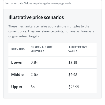
Live market data. Values may change between page loads.
Illustrative price scenarios
These mechanical scenarios apply simple multiples to the
current price. They are reference points, not analyst forecasts
or guaranteed targets.
CURRENT-PRICE
ILLUSTRATIVE
SCENARIO
MULTIPLE
VALUE
$
3.19
Lower
0.8×
$
9.98
Middle
2.5×
$
23.95
Upper
6×