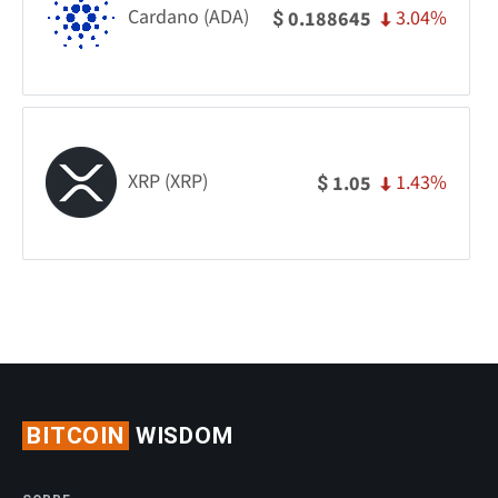
Cardano (ADA)
3.04%
0.188645
$
XRP (XRP)
1.43%
1.05
$
BITCOIN
WISDOM