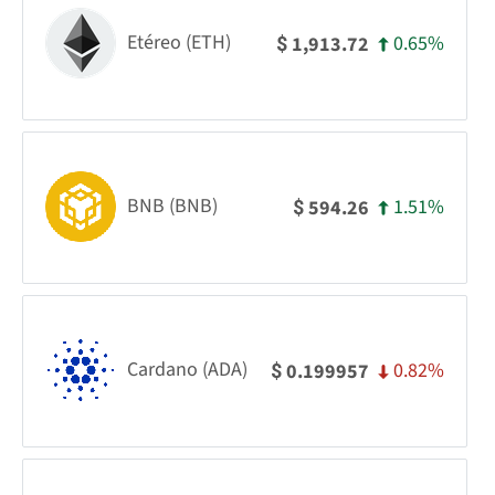
Etéreo (ETH)
0.65%
1,913.72
$
BNB (BNB)
1.51%
594.26
$
Cardano (ADA)
0.82%
0.199957
$