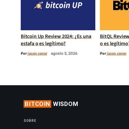
Bitcoin Up Review 2024: ¿Es una
BitQL Review
estafa o es legítimo?
o es legítimo
Por
jason conor
Por
jason conor
agosto 3, 2026
BITCOIN
WISDOM
SOBRE