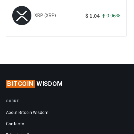
XRP (XRP)
0.06%
1.04
$
BITCOIN
WISDOM
SOBRE
About Bitcoin Wisdom
Contacto