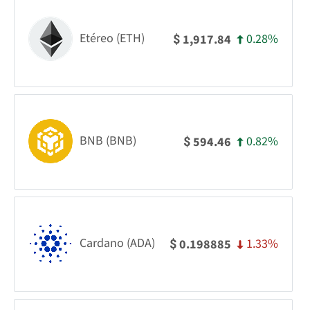
Etéreo (ETH)
0.28%
1,917.84
$
BNB (BNB)
0.82%
594.46
$
Cardano (ADA)
1.33%
0.198885
$