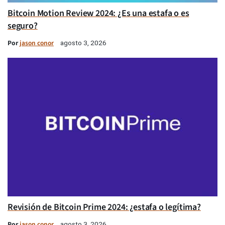
Bitcoin Motion Review 2024: ¿Es una estafa o es
seguro?
Por
jason conor
agosto 3, 2026
Revisión de Bitcoin Prime 2024: ¿estafa o legítima?
Por
jason conor
agosto 3, 2026