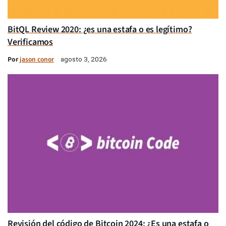
BitQL Review 2020: ¿es una estafa o es legítimo?
Verificamos
Por
jason conor
agosto 3, 2026
Revisión del código de Bitcoin 2024: ¿Es una estafa o