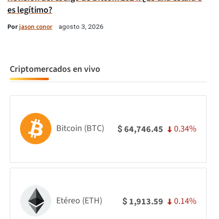
es legítimo?
Por
jason conor
agosto 3, 2026
Criptomercados en vivo
Bitcoin (BTC)
0.34%
64,746.45
$
Etéreo (ETH)
0.14%
1,913.59
$