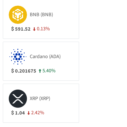
BNB (BNB)
0.13%
591.52
$
Cardano (ADA)
5.40%
0.201675
$
XRP (XRP)
2.42%
1.04
$