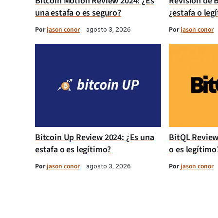
Bitcoin Motion Review 2024: ¿Es
Revisión de B
una estafa o es seguro?
¿estafa o leg
Por
jason conor
Por
jason conor
agosto 3, 2026
Bitcoin Up Review 2024: ¿Es una
BitQL Review
estafa o es legítimo?
o es legítimo
Por
jason conor
Por
jason conor
agosto 3, 2026