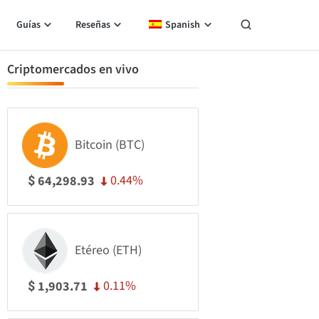
Guías
Reseñas
Spanish
Criptomercados en vivo
Bitcoin (BTC)
0.44%
64,298.93
$
Etéreo (ETH)
0.11%
1,903.71
$