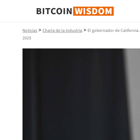
Sabiduría de Bitcoin
>
>
Noticias
Charla de la industria
El gobernador de California
2025