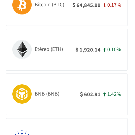
Bitcoin (BTC)
0.17%
64,845.99
$
Etéreo (ETH)
0.10%
1,920.14
$
BNB (BNB)
1.42%
602.91
$