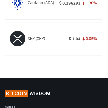
Cardano (ADA)
1.30%
0.196293
$
XRP (XRP)
0.05%
1.04
$
BITCOIN
WISDOM
SOBRE