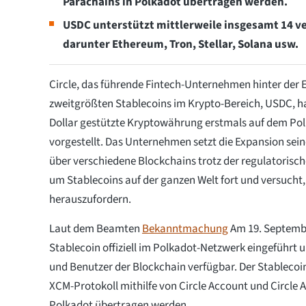
Parachains in Polkadot übertragen werden.
USDC unterstützt mittlerweile insgesamt 14 v
darunter Ethereum, Tron, Stellar, Solana usw.
Circle, das führende Fintech-Unternehmen hinter der 
zweitgrößten Stablecoins im Krypto-Bereich, USDC, ha
Dollar gestützte Kryptowährung erstmals auf dem Po
vorgestellt. Das Unternehmen setzt die Expansion sei
über verschiedene Blockchains trotz der regulatorisc
um Stablecoins auf der ganzen Welt fort und versuch
herauszufordern.
Laut dem Beamten
Bekanntmachung
Am 19. Septemb
Stablecoin offiziell im Polkadot-Netzwerk eingeführt u
und Benutzer der Blockchain verfügbar. Der Stablecoi
XCM-Protokoll mithilfe von Circle Account und Circle A
Polkadot übertragen werden.