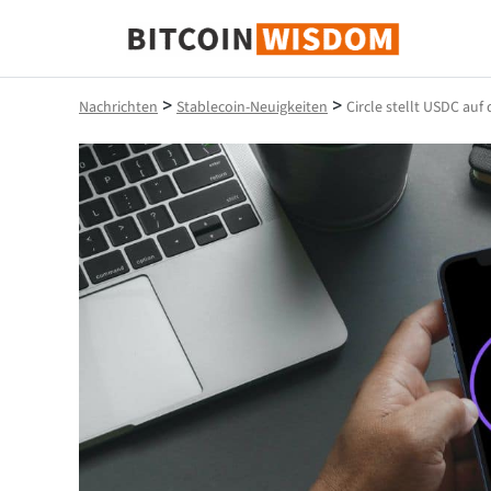
Bitcoin-Weisheit
>
>
Nachrichten
Stablecoin-Neuigkeiten
Circle stellt USDC au