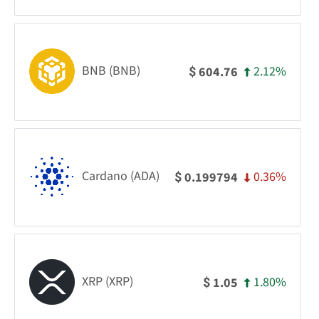
BNB (BNB)
2.12%
604.76
$
Cardano (ADA)
0.36%
0.199794
$
XRP (XRP)
1.80%
1.05
$