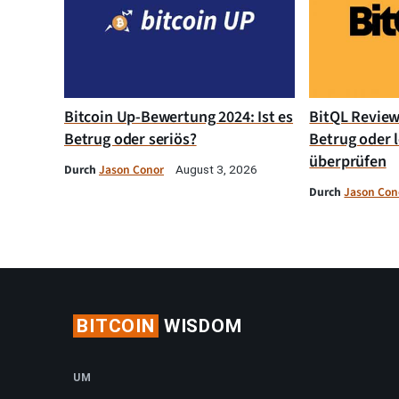
Bitcoin Up-Bewertung 2024: Ist es
BitQL Review 
Betrug oder seriös?
Betrug oder l
überprüfen
Durch
Jason Conor
August 3, 2026
Durch
Jason Con
BITCOIN
WISDOM
UM