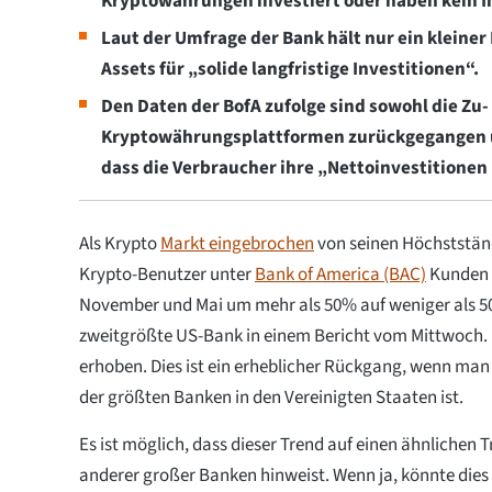
Kryptowährungen investiert oder haben kein I
Laut der Umfrage der Bank hält nur ein kleine
Assets für „solide langfristige Investitionen“.
Den Daten der BofA zufolge sind sowohl die Zu- 
Kryptowährungsplattformen zurückgegangen un
dass die Verbraucher ihre „Nettoinvestitionen
Als Krypto
Markt eingebrochen
von seinen Höchstständ
Krypto-Benutzer unter
Bank of America (BAC)
Kunden 
November und Mai um mehr als 50% auf weniger als 500
zweitgrößte US-Bank in einem Bericht vom Mittwoch. 
erhoben. Dies ist ein erheblicher Rückgang, wenn man
der größten Banken in den Vereinigten Staaten ist.
Es ist möglich, dass dieser Trend auf einen ähnlichen 
anderer großer Banken hinweist. Wenn ja, könnte dies