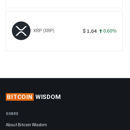
XRP (XRP)
0.60%
1.04
$
BITCOIN
WISDOM
SOBRE
About Bitcoin Wisdom