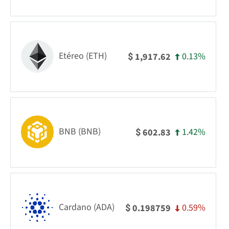
Etéreo (ETH)
0.13%
1,917.62
$
BNB (BNB)
1.42%
602.83
$
Cardano (ADA)
0.59%
0.198759
$