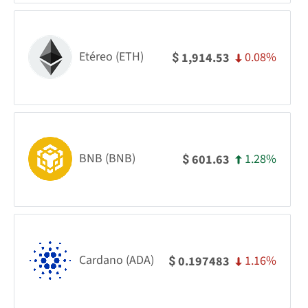
Etéreo (ETH)
0.08%
1,914.53
$
BNB (BNB)
1.28%
601.63
$
Cardano (ADA)
1.16%
0.197483
$