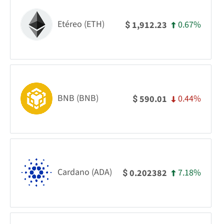
Etéreo (ETH)
0.67%
1,912.23
$
BNB (BNB)
0.44%
590.01
$
Cardano (ADA)
7.18%
0.202382
$