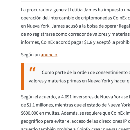
La procuradora general Letitia James ha impuesto una
operación del intercambio de criptomonedas CoinEx 
en Nueva York. James acusó a la bolsa de operar ileg
de no registrarse como corredor de valores y materias
informes, CoinEx acordó pagar $1.8 y aceptó la prohib
Según un
anuncio
,
Como parte de la orden de consentimiento d
valores y materias primas en Nueva York y hacer qu
Según el acuerdo, a 4.691 inversores de Nueva York s
de $1,1 millones, mientras que el estado de Nueva York
$600.000 en multas. Además, se requiere que CoinEx i
geográfico para evitar el acceso de las direcciones IP 
acuerdo también prohíbe a CoinEx crear nuevas cuent