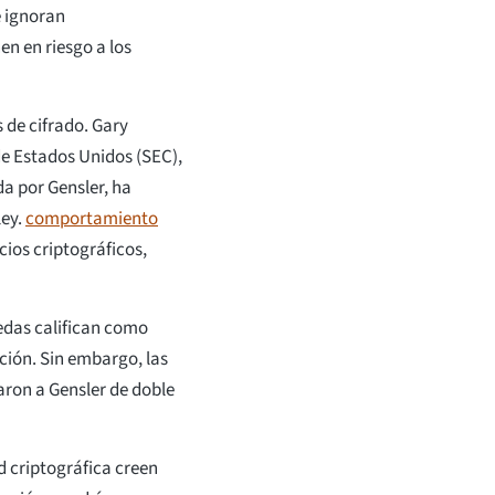
e ignoran
en en riesgo a los
 de cifrado. Gary
de Estados Unidos (SEC),
da por Gensler, ha
ley.
comportamiento
cios criptográficos,
edas califican como
cción. Sin embargo, las
ron a Gensler de doble
 criptográfica creen