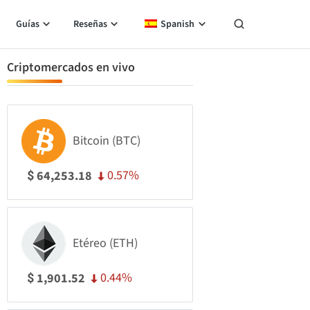
Guías
Reseñas
Spanish
Criptomercados en vivo
Bitcoin (BTC)
0.57%
64,253.18
$
Etéreo (ETH)
0.44%
1,901.52
$