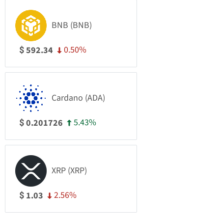
BNB (BNB)
0.50%
592.34
$
Cardano (ADA)
5.43%
0.201726
$
XRP (XRP)
2.56%
1.03
$