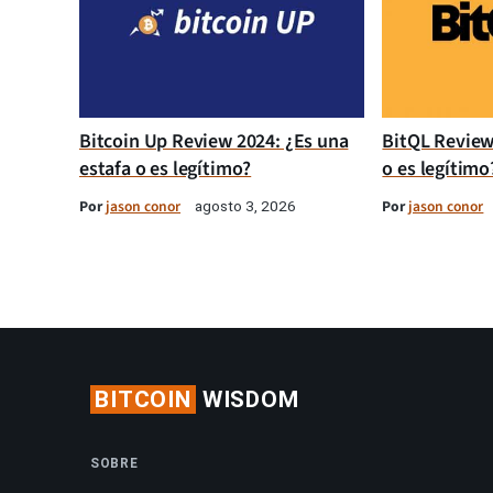
Bitcoin Up Review 2024: ¿Es una
BitQL Review
estafa o es legítimo?
o es legítimo
Por
jason conor
Por
jason conor
agosto 3, 2026
BITCOIN
WISDOM
SOBRE