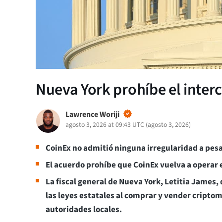
Nueva York prohíbe el inte
Lawrence Woriji
agosto 3, 2026 at 09:43 UTC
(
agosto 3, 2026
)
CoinEx no admitió ninguna irregularidad a pesa
El acuerdo prohíbe que CoinEx vuelva a operar 
La fiscal general de Nueva York, Letitia James,
las leyes estatales al comprar y vender criptom
autoridades locales.