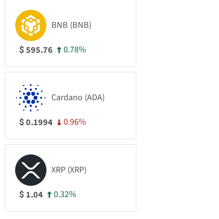
BNB (BNB)
0.78%
595.76
$
Cardano (ADA)
0.96%
0.1994
$
XRP (XRP)
0.32%
1.04
$