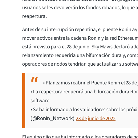
usuarios se les devolverán los fondos robados, lo que 
reapertura.
Antes de su interrupción repentina, el puente Ronin ay
mover activos entre la cadena Ronin y la red Ethereum
está previsto para el 28 de junio. Sky Mavis declaró a
relanzamiento requeriría una bifurcación dura y, como
operadores de nodos tendrían que actualizar su softw
• Planeamos reabrir el Puente Ronin el 28 de 
• La reapertura requerirá una bifurcación dura Ron
software.
• Se ha informado a los validadores sobre los próx
23 de junio de 2022
(@Ronin_Network)
El equipo dijo que ha informado a los operadores de