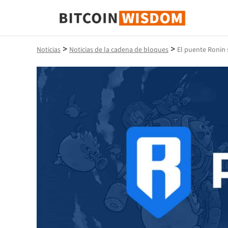
Sabiduría de Bitcoin
>
>
Noticias
Noticias de la cadena de bloques
El puente Ronin s