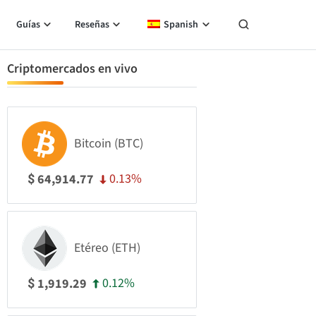
Guías
Reseñas
Spanish
Criptomercados en vivo
Bitcoin (BTC)
0.13%
64,914.77
$
Etéreo (ETH)
0.12%
1,919.29
$