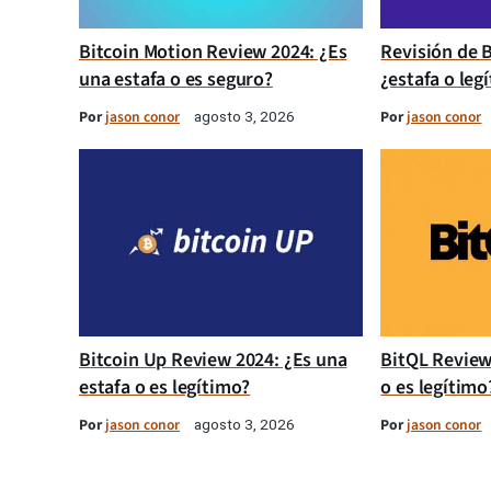
Bitcoin Motion Review 2024: ¿Es
Revisión de B
una estafa o es seguro?
¿estafa o leg
Por
jason conor
Por
jason conor
agosto 3, 2026
Bitcoin Up Review 2024: ¿Es una
BitQL Review
estafa o es legítimo?
o es legítimo
Por
jason conor
Por
jason conor
agosto 3, 2026