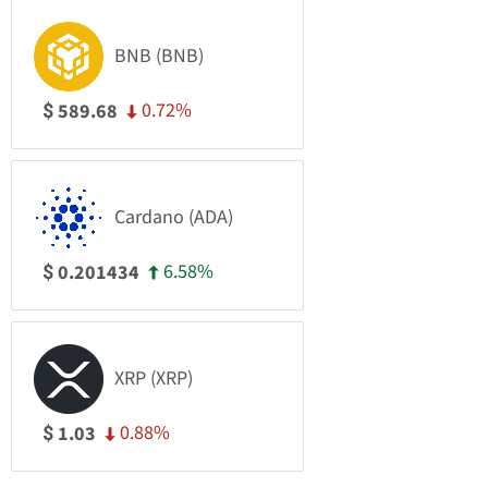
BNB (BNB)
0.72%
589.68
$
Cardano (ADA)
6.58%
0.201434
$
XRP (XRP)
0.88%
1.03
$