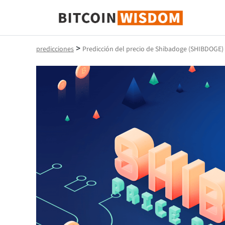
Sabiduría de Bitcoin
>
predicciones
Predicción del precio de Shibadoge (SHIBDOGE) 