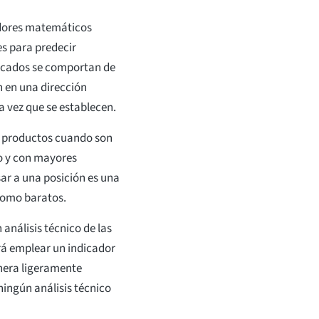
cadores matemáticos
s para predecir
ercados se comportan de
 en una dirección
 vez que se establecen.
r productos cuando son
o y con mayores
sar a una posición es una
como baratos.
análisis técnico de las
á emplear un indicador
anera ligeramente
 ningún análisis técnico