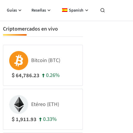
Guías
Reseñas
Spanish
Criptomercados en vivo
Bitcoin (BTC)
0.26%
64,786.23
$
Etéreo (ETH)
0.33%
1,911.93
$