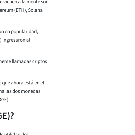
e vienen a la mente son
thereum (ETH), Solana
on en popularidad,
) ingresaron al
meme llamadas criptos
que ahora está en el
ina las dos monedas
OGE).
GE)?
 utilidad del