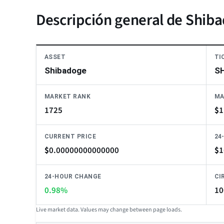
Descripción general de Shi
ASSET
TI
Shibadoge
S
MARKET RANK
MA
1725
$
1
CURRENT PRICE
24
$
0.00000000000000
$
1
24-HOUR CHANGE
CI
0.98%
10
Live market data. Values may change between page loads.