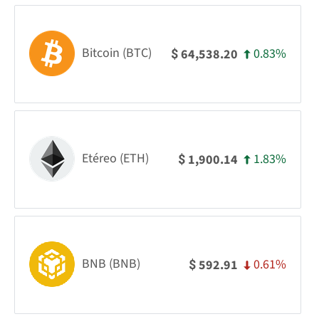
Bitcoin (BTC)
0.83%
64,538.20
$
Etéreo (ETH)
1.83%
1,900.14
$
BNB (BNB)
0.61%
592.91
$