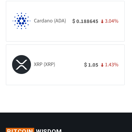
Cardano (ADA)
3.04%
0.188645
$
XRP (XRP)
1.43%
1.05
$
BITCOIN
WISDOM