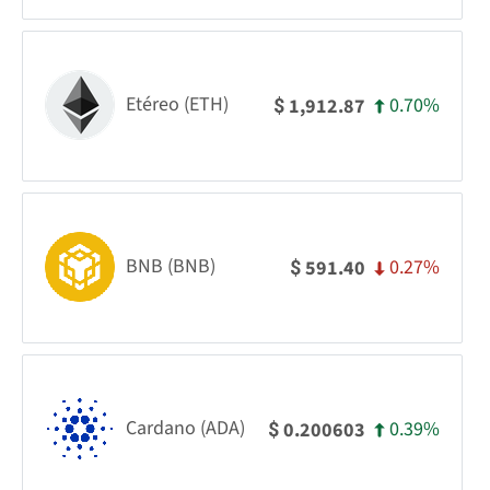
Etéreo (ETH)
0.70%
1,912.87
$
BNB (BNB)
0.27%
591.40
$
Cardano (ADA)
0.39%
0.200603
$