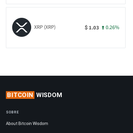
XRP (XRP)
0.26%
1.03
$
BITCOIN
WISDOM
SOBRE
About Bitcoin Wisdom