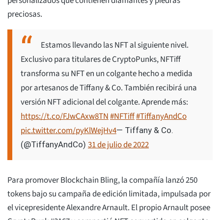
personalizados que contienen diamantes y piedras
preciosas.
Estamos llevando las NFT al siguiente nivel.
Exclusivo para titulares de CryptoPunks, NFTiff
transforma su NFT en un colgante hecho a medida
por artesanos de Tiffany & Co. También recibirá una
versión NFT adicional del colgante. Aprende más:
https://t.co/FJwCAxw8TN
#NFTiff
#TiffanyAndCo
pic.twitter.com/pyKlWejHv4
— Tiffany & Co.
31 de julio de 2022
(@TiffanyAndCo)
Para promover Blockchain Bling, la compañía lanzó 250
tokens bajo su campaña de edición limitada, impulsada por
el vicepresidente Alexandre Arnault. El propio Arnault posee