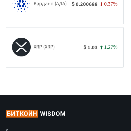
Кардано (АДА)
0.37%
0.200688
$
XRP (XRP)
1.27%
1.03
$
БИТКОЙН
WISDOM
О