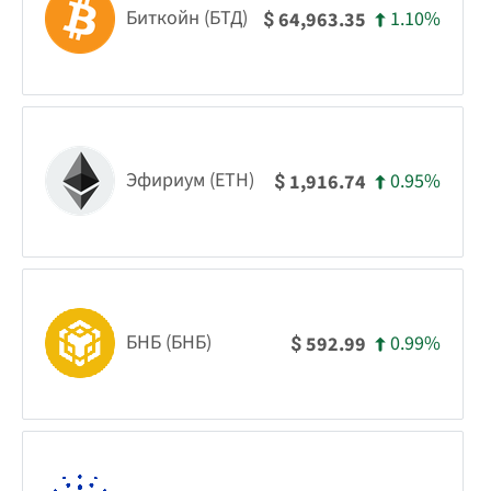
Биткойн (БТД)
1.10%
64,963.35
$
Эфириум (ETH)
0.95%
1,916.74
$
БНБ (БНБ)
0.99%
592.99
$