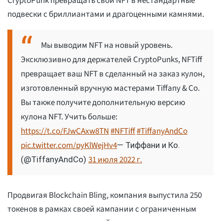
CryptoPunk превращать свои NFT в нестандартные
подвески с бриллиантами и драгоценными камнями.
Мы выводим NFT на новый уровень.
Эксклюзивно для держателей CryptoPunks, NFTiff
превращает ваш NFT в сделанный на заказ кулон,
изготовленный вручную мастерами Tiffany & Co.
Вы также получите дополнительную версию
кулона NFT. Учить больше:
https://t.co/FJwCAxw8TN
#NFTiff
#TiffanyAndCo
pic.twitter.com/pyKlWejHv4
— Тиффани и Ко.
31 июля 2022 г.
(@TiffanyAndCo)
Продвигая Blockchain Bling, компания выпустила 250
токенов в рамках своей кампании с ограниченным