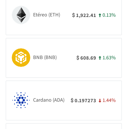
Etéreo (ETH)
0.13%
1,922.41
$
BNB (BNB)
1.63%
608.69
$
Cardano (ADA)
1.44%
0.197273
$