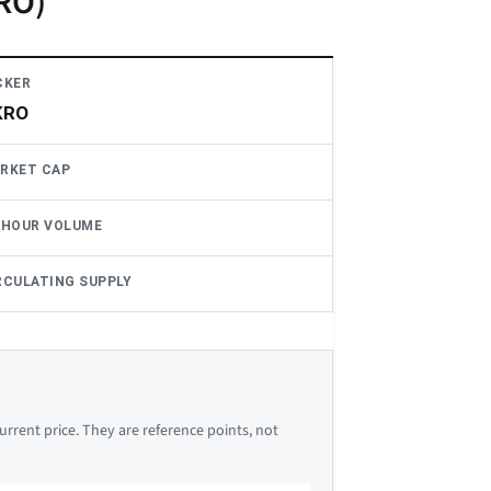
KRO)
CKER
KRO
RKET CAP
-HOUR VOLUME
RCULATING SUPPLY
rrent price. They are reference points, not