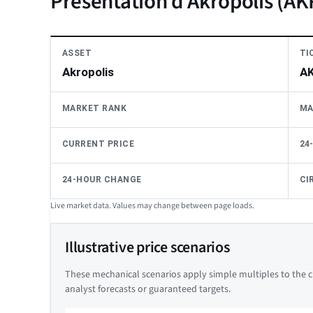
Présentation d'Akropolis (A
ASSET
TI
Akropolis
A
MARKET RANK
MA
CURRENT PRICE
24
24-HOUR CHANGE
CI
Live market data. Values may change between page loads.
Illustrative price scenarios
These mechanical scenarios apply simple multiples to the cu
analyst forecasts or guaranteed targets.