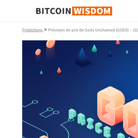
Bitcoin Sagesse
>
Prédictions
Prévision de prix de Gods Unchained (GODS) – 20