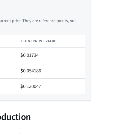
rrent price. They are reference points, not
ILLUSTRATIVE VALUE
$
0.01734
$
0.054186
$
0.130047
oduction