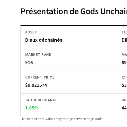
Présentation de Gods Uncha
ASSET
TI
Dieux déchaînés
DI
MARKET RANK
MA
916
$
9
CURRENT PRICE
24
$
0.021674
$
3
24-HOUR CHANGE
CI
1.05%
44
Live market data. Values may change between page loads.