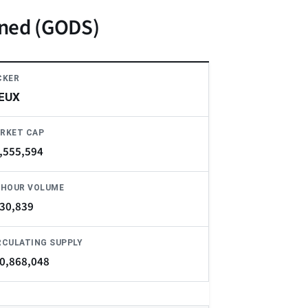
ined (GODS)
CKER
EUX
RKET CAP
,555,594
-HOUR VOLUME
30,839
RCULATING SUPPLY
0,868,048