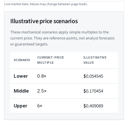
Live market data. Values may change between page loads.
Illustrative price scenarios
These mechanical scenarios apply simple multiples to the
current price. They are reference points, not analyst forecasts
or guaranteed targets.
CURRENT-PRICE
ILLUSTRATIVE
SCENARIO
MULTIPLE
VALUE
$
0.054545
Lower
0.8×
$
0.170454
Middle
2.5×
$
0.409089
Upper
6×