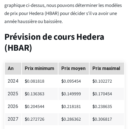
graphique ci-dessus, nous pouvons déterminer les modèles
de prix pour Hedera (HBAR) pour décider s'il va avoir une
année haussière ou baissière.
Prévision de cours Hedera
(HBAR)
An
Prix minimum
Prix moyen
Prix maximal
$
0.081818
$
0.095454
$
0.102272
2024
$
0.136363
$
0.149999
$
0.170454
2025
$
0.204544
$
0.218181
$
0.238635
2026
$
0.272726
$
0.286362
$
0.306817
2027