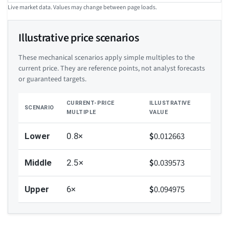
Live market data. Values may change between page loads.
Illustrative price scenarios
These mechanical scenarios apply simple multiples to the
current price. They are reference points, not analyst forecasts
or guaranteed targets.
CURRENT-PRICE
ILLUSTRATIVE
SCENARIO
MULTIPLE
VALUE
$
0.012663
Lower
0.8×
$
0.039573
Middle
2.5×
$
0.094975
Upper
6×