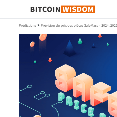
Bitcoin Sagesse
>
Prédictions
Prévision du prix des pièces SafeMars – 2024, 202