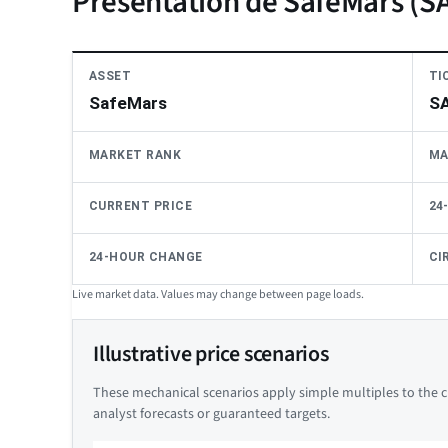
Présentation de SafeMars (
ASSET
TI
SafeMars
S
MARKET RANK
MA
CURRENT PRICE
24
24-HOUR CHANGE
CI
Live market data. Values may change between page loads.
Illustrative price scenarios
These mechanical scenarios apply simple multiples to the cu
analyst forecasts or guaranteed targets.