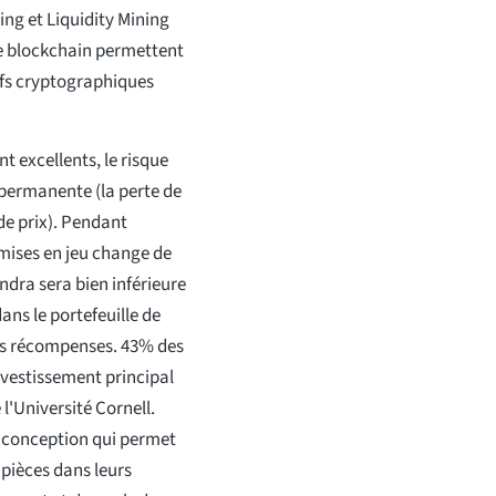
ing et Liquidity Mining
de blockchain permettent
ctifs cryptographiques
t excellents, le risque
mpermanente (la perte de
de prix). Pendant
s mises en jeu change de
endra sera bien inférieure
ans le portefeuille de
 des récompenses. 43% des
nvestissement principal
l'Université Cornell.
e conception qui permet
 pièces dans leurs