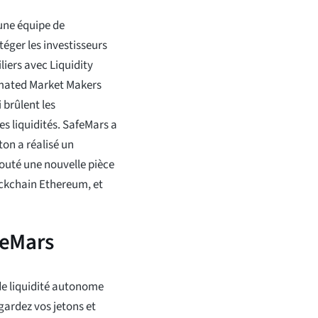
 une équipe de
éger les investisseurs
iers avec Liquidity
omated Market Makers
 brûlent les
s liquidités. SafeMars a
ton a réalisé un
outé une nouvelle pièce
ockchain Ethereum, et
feMars
de liquidité autonome
 gardez vos jetons et