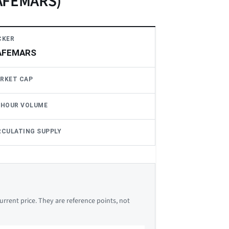
SAFEMARS)
CKER
AFEMARS
RKET CAP
-HOUR VOLUME
RCULATING SUPPLY
rrent price. They are reference points, not