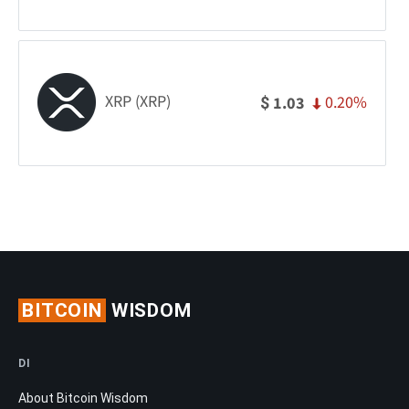
XRP (XRP)
0.20%
1.03
$
BITCOIN
WISDOM
DI
About Bitcoin Wisdom