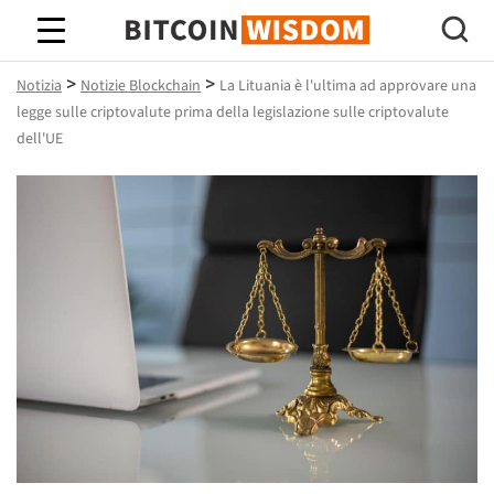
Saggezza Bitcoin
>
>
Notizia
Notizie Blockchain
La Lituania è l'ultima ad approvare una
legge sulle criptovalute prima della legislazione sulle criptovalute
dell'UE