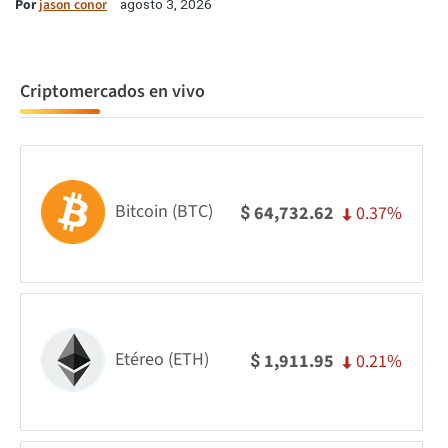
Por
jason conor
agosto 3, 2026
Criptomercados en vivo
Bitcoin (BTC)
0.37%
64,732.62
$
Etéreo (ETH)
0.21%
1,911.95
$