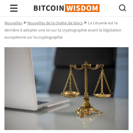
Bitcoin Sagesse
>
>
Nouvelles
Nouvelles de la chaîne de blocs
La Lituanie est la
dernière à adopter une loi sur la cryptographie avant la législation
européenne sur la cryptographie