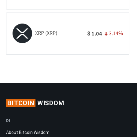
XRP (XRP)
3.14%
1.04
$
BITCOIN
WISDOM
DI
About Bitcoin Wisdom