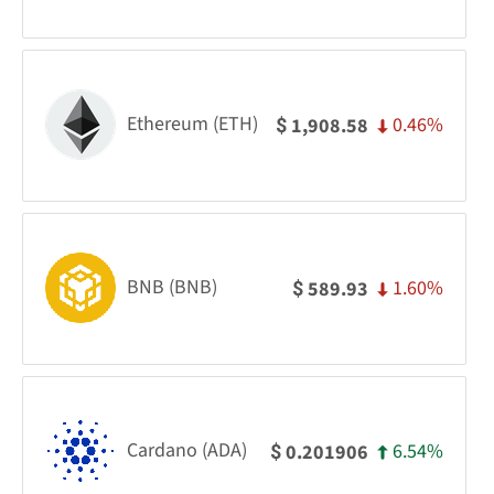
Ethereum (ETH)
0.46%
1,908.58
$
BNB (BNB)
1.60%
589.93
$
Cardano (ADA)
6.54%
0.201906
$