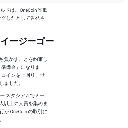
は、OneCoin 詐欺
ダリングしたとして告発さ
ムイージーゴー
は、打ち負かすことを約束し
「準備金」になりま
トコインを上回り、世
現しました。
ンブリー スタジアムでミー
0 人以上の人員を集めま
OneCoin の取引に
。