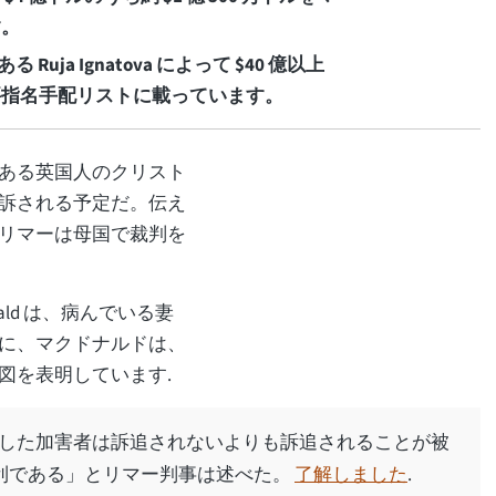
す。
Ruja Ignatova によって $40 億以上
要指名手配リストに載っています。
ある英国人のクリスト
訴される予定だ。伝え
リマーは母国で裁判を
。
onald は、病んでいる妻
に、マクドナルドは、
図を表明しています.
した加害者は訴追されないよりも訴追されることが被
利である」とリマー判事は述べた。
了解しました
.