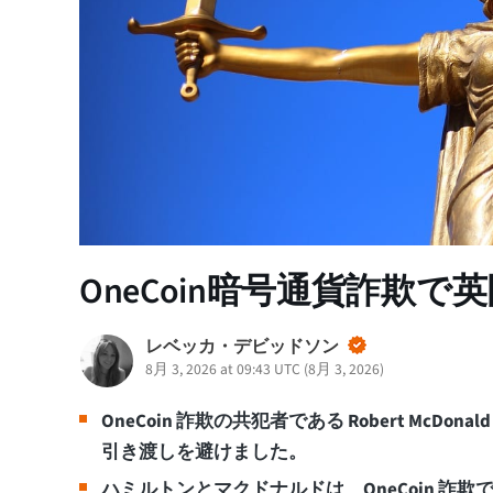
OneCoin暗号通貨詐欺
レベッカ・デビッドソン
8月 3, 2026 at 09:43 UTC
(
8月 3, 2026
)
OneCoin 詐欺の共犯者である Robert McD
引き渡しを避けました。
ハミルトンとマクドナルドは、OneCoin 詐欺で $