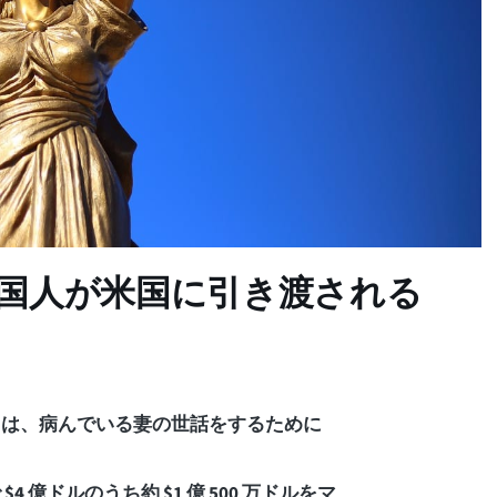
で英国人が米国に引き渡される
onald は、病んでいる妻の世話をするために
4 億ドルのうち約 $1 億 500 万ドルをマ