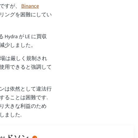
落ですが、
Binance
ンダリングを困難にしてい
dra が LE に買収
減少しました。
通貨市場は厳しく規制され
使用できると強調して
ンは依然として違法行
することは困難です.
り大きな利益のため
しました.