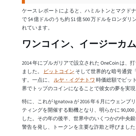
ケース レポートによると、ハミルトンとマクドナルド
で $4 億ドルのうち約 $1 億 500 万ドルをロン
れています。
ワンコイン、イージーカ
2014 年にブルガリアで設立された OneCoin 
ました。
ビットコイン
そして世界的な暗号通貨
す。一点に、
ルヤ・イグナトワ
時価総額でビッ
界でトップのコインになることで彼女の夢を実
特に、これが Ignatova が 2016 年 6 月にウェ
ティングを開催する動機となり、明らかに 90,00
した。その年の後半、世界中のいくつかの中央銀行が 
警告を発し、トークンを主要な詐欺と呼びました