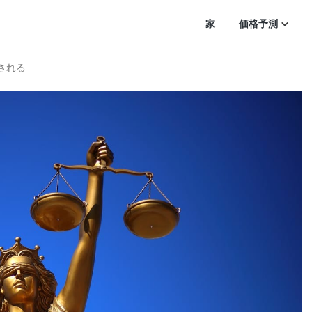
家
価格予測
渡される